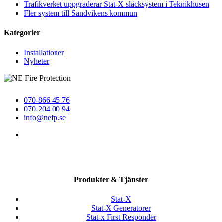
Trafikverket uppgraderar Stat-X släcksystem i Teknikhusen
Fler system till Sandvikens kommun
Kategorier
Installationer
Nyheter
070-866 45 76
070-204 00 94
info@nefp.se
Faktura-och brevadress
Moje 515
785 30 Gagnef
Produkter & Tjänster
Stat-X
Stat-X Generatorer
Stat-x First Responder