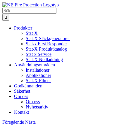
Fortsätt
till
Sök
innehållet
efter:
Produkter
Stat-X
Stat-X Släckgeneratorer
Stat-x First Responder
Stat-X Produktkatalog
Stat-x Service
Stat-X Nedladdning
Användningsområden
Installationer
Applikationer
Stat-X Filmer
Godkännanden
Säkerhet
Om oss
Om oss
Nyhetsarkiv
Kontakt
Föregående
Nästa