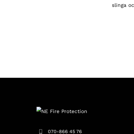
slinga o
070-866 45 76