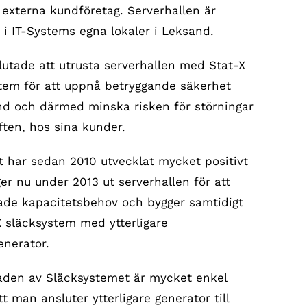
l externa kundföretag. Serverhallen är
 i IT-Systems egna lokaler i Leksand.
utade att utrusta serverhallen med Stat-X
tem för att uppnå betryggande säkerhet
d och därmed minska risken för störningar
iften, hos sina kunder.
t har sedan 2010 utvecklat mycket positivt
er nu under 2013 ut serverhallen för att
de kapacitetsbehov och bygger samtidigt
X släcksystem med ytterligare
enerator.
den av Släcksystemet är mycket enkel
t man ansluter ytterligare generator till