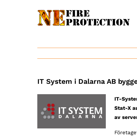
Fortsätt
till
innehållet
IT System i Dalarna AB bygge
IT-Syste
Stat-X a
av serve
Företage