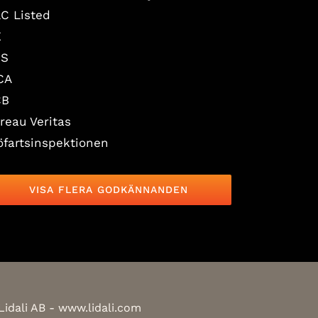
C Listed
E
BS
CA
CB
reau Veritas
öfartsinspektionen
VISA FLERA GODKÄNNANDEN
Lidali AB -
www.lidali.com