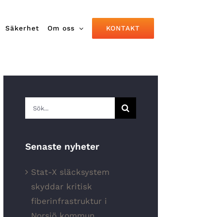
KONTAKT
Säkerhet
Om oss
Sök
efter:
Senaste nyheter
Stat-X släcksystem
skyddar kritisk
fiberinfrastruktur i
Norsjö kommun