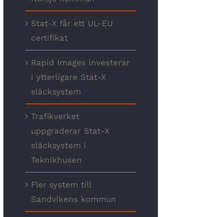
Stat-X får ett UL-EU
certifikat
Rapid Images investerar
i ytterligare Stat-X
släcksystem
Trafikverket
uppgraderar Stat-X
släcksystem i
Teknikhusen
Fler system till
Sandvikens kommun