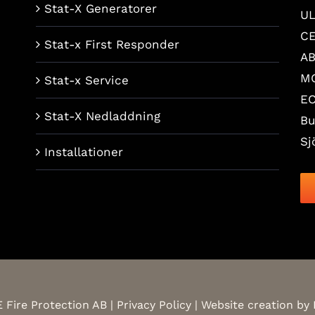
Stat-X Generatorer
UL
C
Stat-x First Responder
A
M
Stat-x Service
E
Stat-X Nedladdning
Bu
Sj
Installationer
 Fire Protection AB |
Privacy Policy
| Website creation by 