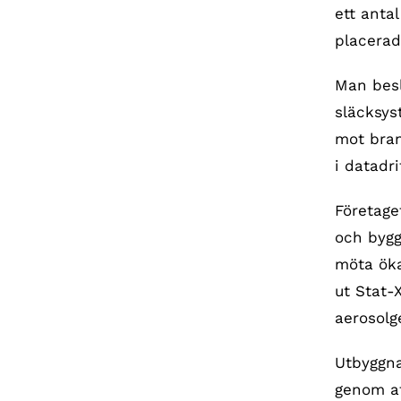
ett anta
placerad
Man besl
släcksys
mot bran
i datadr
Företage
och bygg
möta öka
ut Stat-
aerosolg
Utbyggna
genom at